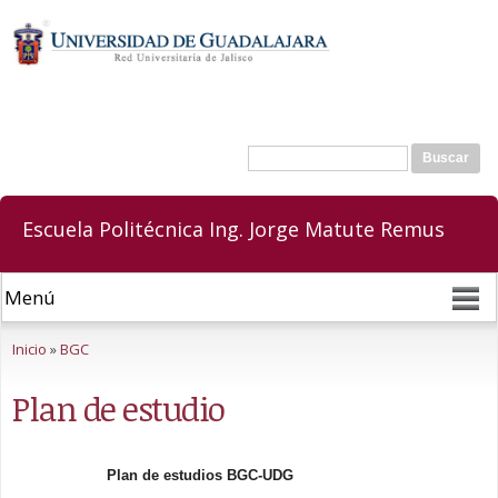
Pasar al
contenido
principal
Buscar
Formulario de búsqueda
Escuela Politécnica Ing. Jorge Matute Remus
Se encuentra usted aquí
Inicio
»
BGC
Plan de estudio
Plan de estudios BGC-UDG