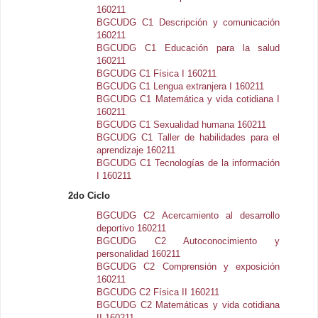
160211
BGCUDG C1 Descripción y comunicación
160211
BGCUDG C1 Educación para la salud
160211
BGCUDG C1 Física I 160211
BGCUDG C1 Lengua extranjera I 160211
BGCUDG C1 Matemática y vida cotidiana I
160211
BGCUDG C1 Sexualidad humana 160211
BGCUDG C1 Taller de habilidades para el
aprendizaje 160211
BGCUDG C1 Tecnologías de la información
I 160211
2do Ciclo
BGCUDG C2 Acercamiento al desarrollo
deportivo 160211
BGCUDG C2 Autoconocimiento y
personalidad 160211
BGCUDG C2 Comprensión y exposición
160211
BGCUDG C2 Física II 160211
BGCUDG C2 Matemáticas y vida cotidiana
II 160211