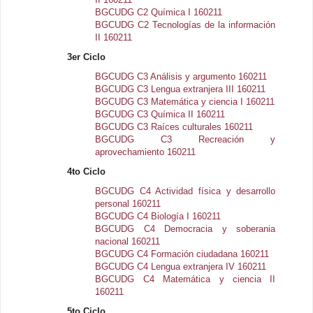
BGCUDG C2 Química I 160211
BGCUDG C2 Tecnologías de la información
II 160211
3er Ciclo
BGCUDG C3 Análisis y argumento 160211
BGCUDG C3 Lengua extranjera III 160211
BGCUDG C3 Matemática y ciencia I 160211
BGCUDG C3 Química II 160211
BGCUDG C3 Raíces culturales 160211
BGCUDG C3 Recreación y
aprovechamiento 160211
4to Ciclo
BGCUDG C4 Actividad física y desarrollo
personal 160211
BGCUDG C4 Biología I 160211
BGCUDG C4 Democracia y soberania
nacional 160211
BGCUDG C4 Formación ciudadana 160211
BGCUDG C4 Lengua extranjera IV 160211
BGCUDG C4 Matemática y ciencia II
160211
5to Ciclo