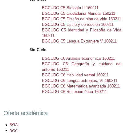
BGCUDG C5 Biología II 160211
BGCUDG C5 Ciudadania Mundial 160211
BGCUDG C5 Diseño de plan de vida 160211
BGCUDG C5 Estilo y corrección 160211
BGCUDG C5 Identidad y Filosofía de Vida
160211
BGCUDG C5 Lengua Extranjera V 160211
6to Ciclo
BGCUDG C6 Análisis económico 160211
BGCUDG C6 Geografía y cuidado del
entorno 160211
BGCUDG C6 Habilidad verbal 160211
BGCUDG C6 Lengua extranjera VI 160211
BGCUDG C6 Matemática avanzada 160211
BGCUDG C6 Reflexión ética 160211
Oferta académica
BGAI
BGC